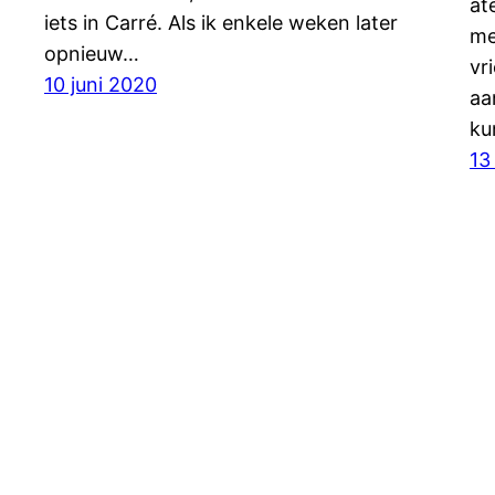
at
iets in Carré. Als ik enkele weken later
me
opnieuw…
vr
10 juni 2020
aa
ku
13