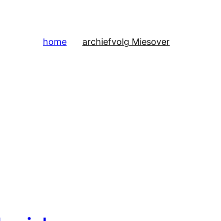
home
archief
volg Mies
over