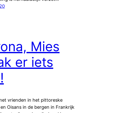
020
ona, Mies
k er iets
!
met vrienden in het pittoreske
en Oisans in de bergen in Frankrijk