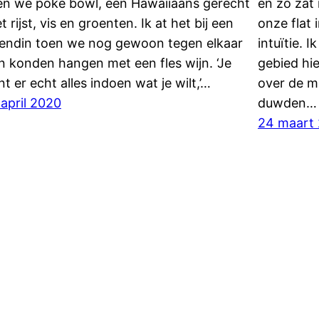
en we poké bowl, een Hawaiiaans gerecht
en zo zat 
t rijst, vis en groenten. Ik at het bij een
onze flat
iendin toen we nog gewoon tegen elkaar
intuïtie. I
n konden hangen met een fles wijn. ‘Je
gebied hie
nt er echt alles indoen wat je wilt,’…
over de 
 april 2020
duwden…
24 maart