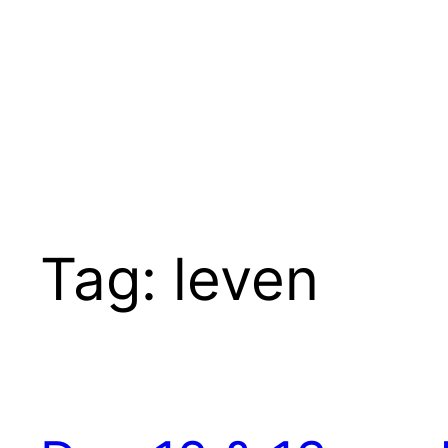
Ga
naar
de
inhoud
Tag:
leven