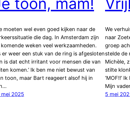
Je toon, mam!
Vri
e moeten wel even goed kijken naar de
We verhui
rkeerssituatie die dag. In Amsterdam zijn
naar Zoet
 komende weken veel werkzaamheden.
groep acht
s er weer een stuk van de ring is afgesloten
stelde de 
n is dat echt irritant voor mensen die van
Michèle, z
iten komen.’ Ik ben me niet bewust van
stilte klo
jn toon, maar Bart reageert alsof hij in
‘MOF!!’ Ik
n…
Mijn vade
 mei 2025
5 mei 202