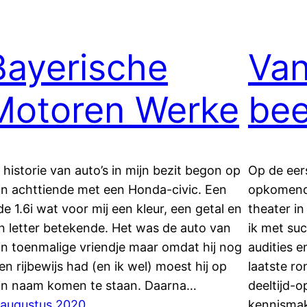
Bayerische
Van
Motoren Werke
bee
 historie van auto’s in mijn bezit begon op
Op de eers
jn achttiende met een Honda-civic. Een
opkomende
de 1.6i wat voor mij een kleur, een getal en
theater i
n letter betekende. Het was de auto van
ik met su
jn toenmalige vriendje maar omdat hij nog
audities e
en rijbewijs had (en ik wel) moest hij op
laatste r
jn naam komen te staan. Daarna…
deeltijd-o
 augustus 2020
kennismak