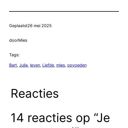
Geplaatst
26 mei 2025
door
Mies
Tags:
Bart
, 
Julia
, 
leven
, 
Liefde
, 
mies
, 
opvoeden
Reacties
14 reacties op “Je