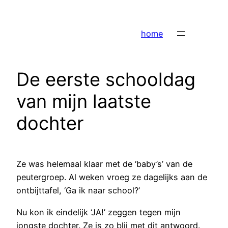
Ga
naar
home
de
inhoud
De eerste schooldag
van mijn laatste
dochter
Ze was helemaal klaar met de ‘baby’s’ van de
peutergroep. Al weken vroeg ze dagelijks aan de
ontbijttafel, ‘Ga ik naar school?’
Nu kon ik eindelijk ‘JA!’ zeggen tegen mijn
jongste dochter. Ze is zo blij met dit antwoord.