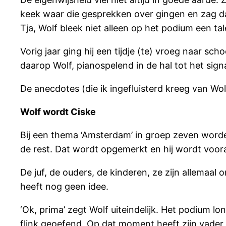
keek waar die gesprekken over gingen en zag dat 
Tja, Wolf bleek niet alleen op het podium een t
Vorig jaar ging hij een tijdje (te) vroeg naar s
daarop Wolf, pianospelend in de hal tot het si
De anecdotes (die ik ingefluisterd kreeg van Wolf’
Wolf wordt Ciske
Bij een thema ‘Amsterdam’ in groep zeven worden
de rest. Dat wordt opgemerkt en hij wordt voora
De juf, de ouders, de kinderen, ze zijn allemaal o
heeft nog geen idee.
‘Ok, prima’ zegt Wolf uiteindelijk. Het podium l
flink geoefend. Op dat moment heeft zijn vader n