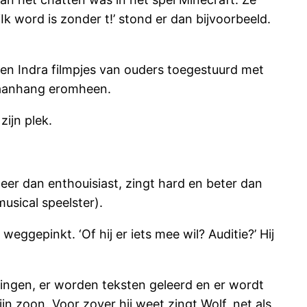
k word is zonder t!’ stond er dan bijvoorbeeld.
le en Indra filmpjes van ouders toegestuurd met
t aanhang eromheen.
zijn plek.
eer dan enthouisiast, zingt hard en beter dan
usical speelster).
weggepinkt. ‘Of hij er iets mee wil? Auditie?’ Hij
rzingen, er worden teksten geleerd en er wordt
jn zoon. Voor zover hij weet zingt Wolf, net als