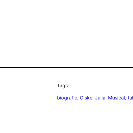
Tags:
biografie
, 
Ciske
, 
Julia
, 
Musical
, 
ta