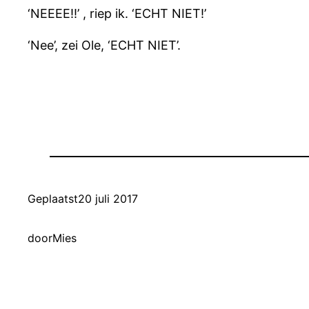
‘NEEEE!!’ , riep ik. ‘ECHT NIET!’
‘Nee’, zei Ole, ‘ECHT NIET’.
Geplaatst
20 juli 2017
door
Mies