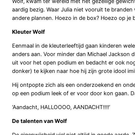
Wolf, kwam ter wereld met het gezellige gewicht v
aardig bezig. Waar Julia niet vooruit te brande
andere plannen. Hoezo in de box? Hoezo op je bu
Kleuter Wolf
Eenmaal in de kleuterleeftijd gaan kinderen wel
anders aan. Voor minder dan Michael Jackson de
uit voor het open podium en bedacht er ook nog 
donker) te kijken naar hoe hij zijn grote idool im
Hij ontpopte zich als een onderzoekend en onde
op een podium leek of er voor door kon gaan. D
‘Aandacht, HALLOOOO, AANDACHT!!!!’
De talenten van Wolf
De eigenwijsheid viel niet altijd in goede aarde.