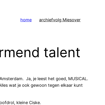
home
archief
volg Mies
over
ormend talent
e Amsterdam. Ja, je leest het goed, MUSICAL.
 Alles wat je ook gewoon tegen elkaar kunt
ofdrol, kleine Ciske.