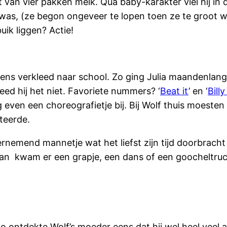
an vier pakken melk. Qua baby-karakter viel hij in de 
n was, (ze begon ongeveer te lopen toen ze te groot
ik liggen? Actie!
eens verkleed naar school. Zo ging Julia maandenlan
ed hij het niet. Favoriete nummers? ‘
Beat it
’ en ‘
Bill
even een choreografietje bij. Bij Wolf thuis moesten
iteerde.
rnemend mannetje wat het liefst zijn tijd doorbrach
an kwam er een grapje, een dans of een goocheltruc
 Zo ontdekte Wolf’s moeder eens dat hij wel heel veel