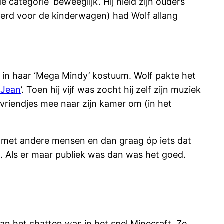
categorie ‘beweeglijk’. Hij hield zijn ouders
 werd voor de kinderwagen) had Wolf allang
g in haar ‘Mega Mindy’ kostuum. Wolf pakte het
y Jean
’. Toen hij vijf was zocht hij zelf zijn muziek
 vriendjes mee naar zijn kamer om (in het
t met andere mensen en dan graag óp iets dat
. Als er maar publiek was dan was het goed.
 aan het chatten was in het spel Minecraft. Ze