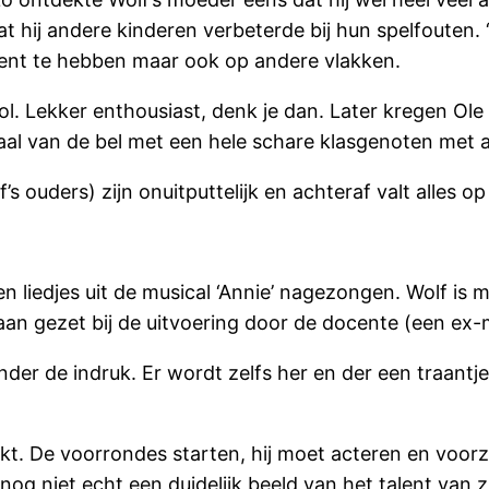
hij andere kinderen verbeterde bij hun spelfouten. ‘I
alent te hebben maar ook op andere vlakken.
chool. Lekker enthousiast, denk je dan. Later kregen O
gnaal van de bel met een hele schare klasgenoten me
s ouders) zijn onuitputtelijk en achteraf valt alles op 
 liedjes uit de musical ‘Annie’ nagezongen. Wolf is m
an gezet bij de uitvoering door de docente (een ex-m
nder de indruk. Er wordt zelfs her en der een traantje 
onkt. De voorrondes starten, hij moet acteren en voo
og niet echt een duidelijk beeld van het talent van zi