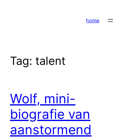
Ga
naar
home
de
inhoud
Tag:
talent
Wolf, mini-
biografie van
aanstormend