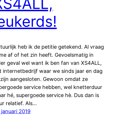
XS4ALL,
leukerds!
tuurlijk heb ik de petitie getekend. Al vraag
 me af of het zin heeft. Gevoelsmatig in
der geval wel want ik ben fan van XS4ALL,
t internetbedrijf waar we sinds jaar en dag
j zijn aangesloten. Gewoon omdat ze
pergoede service hebben, wel knetterduur
ar hé, supergoede service hè. Dus dan is
ur relatief. Als…
 januari 2019