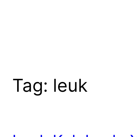
Ga
naar
de
inhoud
Tag:
leuk