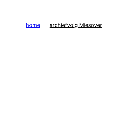
home
archief
volg Mies
over