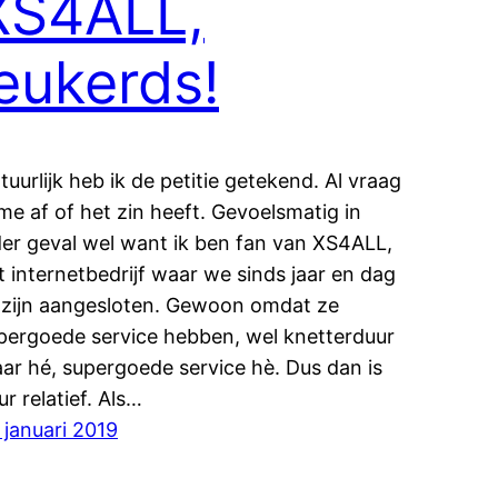
XS4ALL,
leukerds!
tuurlijk heb ik de petitie getekend. Al vraag
 me af of het zin heeft. Gevoelsmatig in
der geval wel want ik ben fan van XS4ALL,
t internetbedrijf waar we sinds jaar en dag
j zijn aangesloten. Gewoon omdat ze
pergoede service hebben, wel knetterduur
ar hé, supergoede service hè. Dus dan is
ur relatief. Als…
 januari 2019