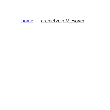
home
archief
volg Mies
over