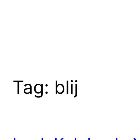
Ga
naar
de
inhoud
Tag:
blij