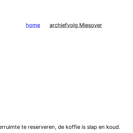
home
archief
volg Mies
over
erruimte te reserveren, de koffie is slap en koud.