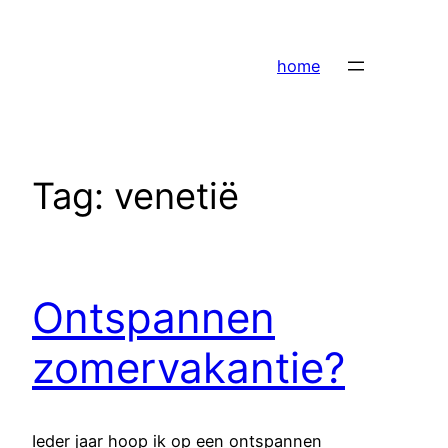
Ga
naar
home
de
inhoud
Tag:
venetië
Ontspannen
zomervakantie?
Ieder jaar hoop ik op een ontspannen