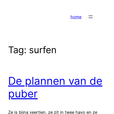
Ga
naar
home
de
inhoud
Tag:
surfen
De plannen van de
puber
Ze is bijna veertien, ze zit in twee havo en ze