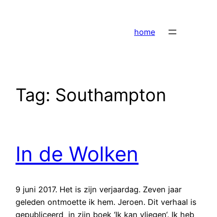
Ga
naar
home
de
inhoud
Tag:
Southampton
In de Wolken
9 juni 2017. Het is zijn verjaardag. Zeven jaar
geleden ontmoette ik hem. Jeroen. Dit verhaal is
gepubliceerd in zijn boek ‘Ik kan vliegen‘. Ik heb