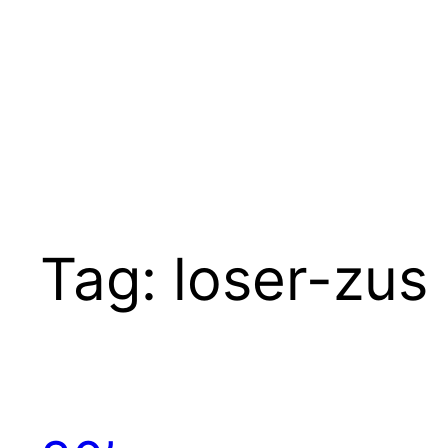
Ga
naar
de
inhoud
Tag:
loser-zus