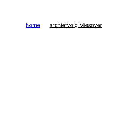
home
archief
volg Mies
over