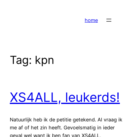
Ga
naar
home
de
inhoud
Tag:
kpn
XS4ALL, leukerds!
Natuurlijk heb ik de petitie getekend. Al vraag ik
me af of het zin heeft. Gevoelsmatig in ieder
geval wel want ik ben fan van XS4ALL,