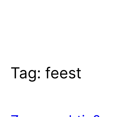
Ga
naar
de
inhoud
Tag:
feest