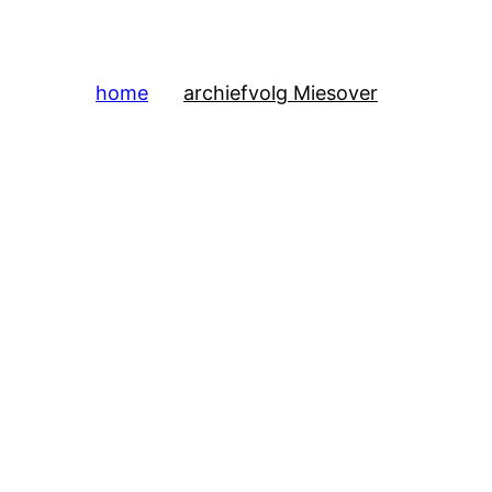
home
archief
volg Mies
over