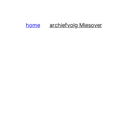
home
archief
volg Mies
over