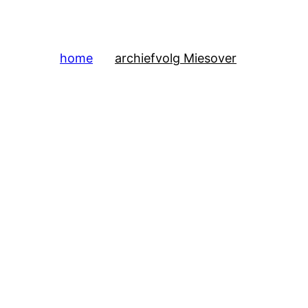
home
archief
volg Mies
over