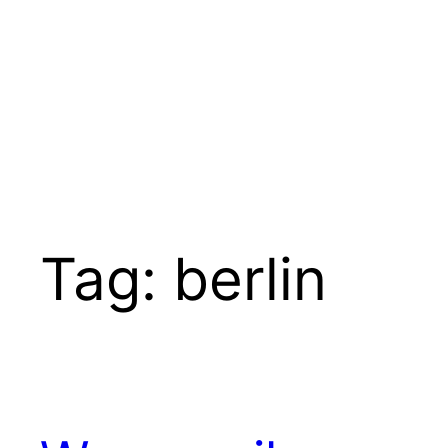
Ga
naar
de
inhoud
Tag:
berlin