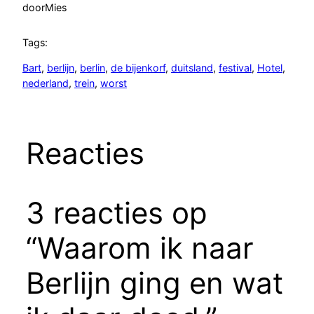
door
Mies
Tags:
Bart
, 
berlijn
, 
berlin
, 
de bijenkorf
, 
duitsland
, 
festival
, 
Hotel
, 
nederland
, 
trein
, 
worst
Reacties
3 reacties op
“Waarom ik naar
Berlijn ging en wat