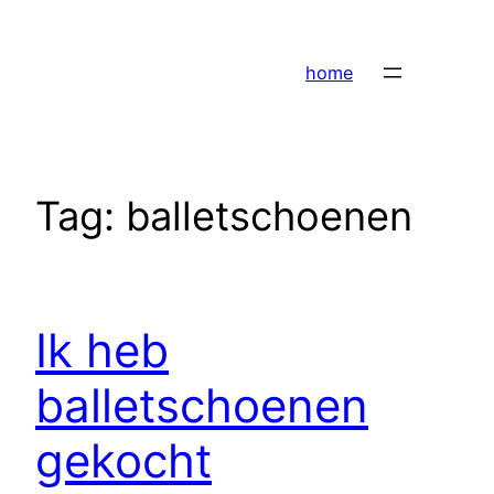
Ga
naar
home
de
inhoud
Tag:
balletschoenen
Ik heb
balletschoenen
gekocht