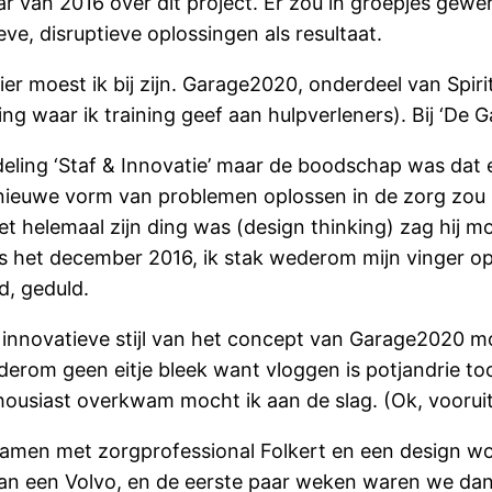
jaar van 2016 over dit project. Er zou in groepjes ge
eve, disruptieve oplossingen als resultaat.
ier moest ik bij zijn. Garage2020, onderdeel van Spi
g waar ik training geef aan hulpverleners). Bij ‘De G
 afdeling ‘Staf & Innovatie’ maar de boodschap was da
nieuwe vorm van problemen oplossen in de zorg zou
iet helemaal zijn ding was (design thinking) zag hij
s het december 2016, ik stak wederom mijn vinger o
d, geduld.
innovatieve stijl van het concept van Garage2020 mo
derom geen eitje bleek want vloggen is potjandrie to
ousiast overkwam mocht ik aan de slag. (Ok, vooruit,
 samen met zorgprofessional Folkert en een design w
 van een Volvo, en de eerste paar weken waren we dan