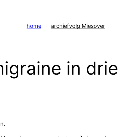
home
archief
volg Mies
over
igraine in drie
n.