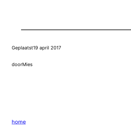
Geplaatst
19 april 2017
door
Mies
home