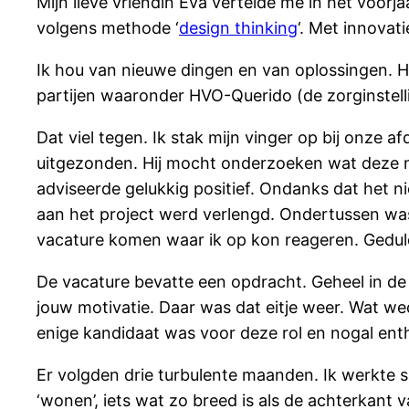
Mijn lieve vriendin Eva vertelde me in het voor
volgens methode ‘
design thinking
‘. Met innovati
Ik hou van nieuwe dingen en van oplossingen. H
partijen waaronder HVO-Querido (de zorginstellin
Dat viel tegen. Ik stak mijn vinger op bij onze
uitgezonden. Hij mocht onderzoeken wat deze 
adviseerde gelukkig positief. Ondanks dat het n
aan het project werd verlengd. Ondertussen wa
vacature komen waar ik op kon reageren. Gedul
De vacature bevatte een opdracht. Geheel in de 
jouw motivatie. Daar was dat eitje weer. Wat we
enige kandidaat was voor deze rol en nogal enth
Er volgden drie turbulente maanden. Ik werkte
‘wonen’, iets wat zo breed is als de achterkant