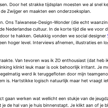
sen. Door het strakke tijdsplan moesten we al snel
uis de Zwijger en maakten een onderzoeksplan.
an. Ons Taiwanese-Design-Wonder (die echt waanzin
e Nederlandse cultuur. In de korte tijd die we voor d
 door te hakken. Gelukkig vonden we social designer
een hoger level. Interviews afnemen, illustraties en l
rd raakte. Van tevoren was ik ZO enthousiast (dat heb 
nking klinkt leuk maar is ook behoorlijk irritant. Je 
gelmatig werd ik teruggefloten door mijn teamgenoten
is. Hartstikke logisch natuurlijk maar het vraagt i
ct gaan werken wat wellicht een stukje van de jeugd
 de hal van je huis binnenstapt. Je klikt aan of je bl