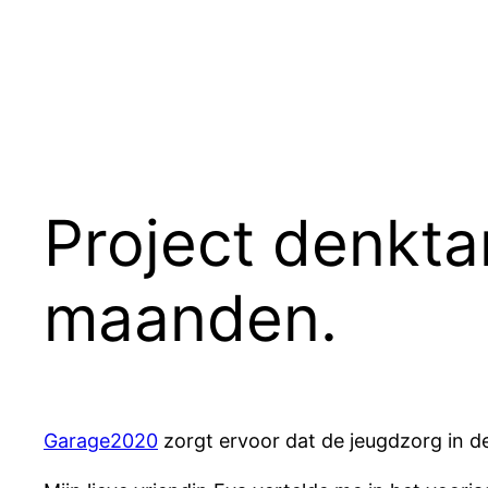
Ga
naar
de
inhoud
Project denktan
maanden.
Garage2020
zorgt ervoor dat de jeugdzorg in de