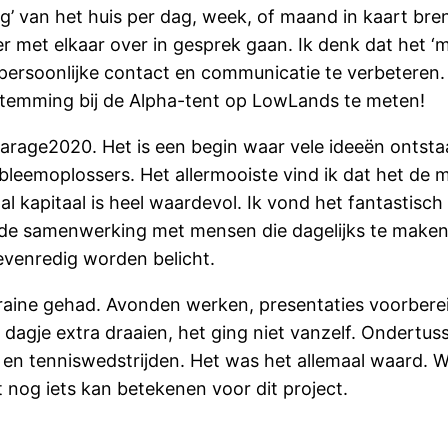
g’ van het huis per dag, week, of maand in kaart bre
er met elkaar over in gesprek gaan. Ik denk dat het ‘
ersoonlijke contact en communicatie te verbeteren. 
e stemming bij de Alpha-tent op LowLands te meten!
Garage2020. Het is een begin waar vele ideeën ontsta
leemoplossers. Het allermooiste vind ik dat het de m
aal kapitaal is heel waardevol. Ik vond het fantastisc
de samenwerking met mensen die dagelijks te maken
 evenredig worden belicht.
raine gehad. Avonden werken, presentaties voorbereid
n dagje extra draaien, het ging niet vanzelf. Ondert
en tenniswedstrijden. Het was het allemaal waard. Wat
t nog iets kan betekenen voor dit project.