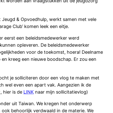
werkt worden aan vraagstukken uit de jeugdzorg
rit Jeugd & Opvoedhulp, werkt samen met vele
arage Club’ komen leek een eitje.
t er eerst een beleidsmedewerker werd
 kunnen opleveren. De beleidsmedewerker
 mogelijkheden voor de toekomst, hoera! Deelname
p en kreeg een nieuwe boodschap. Er zou een
cht je solliciteren door een vlog te maken met
ch wel even een apart vak. Aangezien ik de
 hier is de
LINK
naar mijn sollicitatievlog)
onder uit Taiwan. We kregen het onderwerp
 ook behoorlijk verdwaald in de materie. We