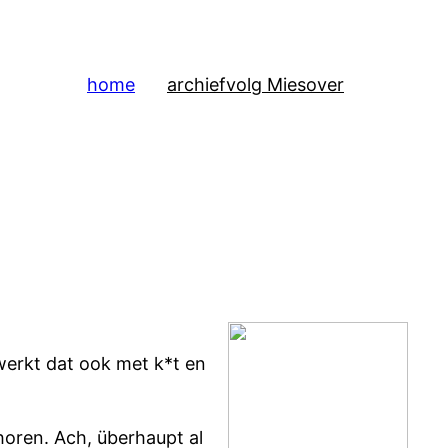
home
archief
volg Mies
over
 werkt dat ook met k*t en
horen. Ach, überhaupt al