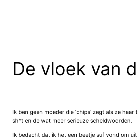
Ga
naar
de
inhoud
De vloek van 
Ik ben geen moeder die ‘chips’ zegt als ze haar 
sh*t en de wat meer serieuze scheldwoorden.
Ik bedacht dat ik het een beetje suf vond om ui