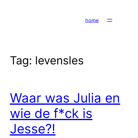
Ga
naar
home
de
inhoud
Tag:
levensles
Waar was Julia en
wie de f*ck is
Jesse?!