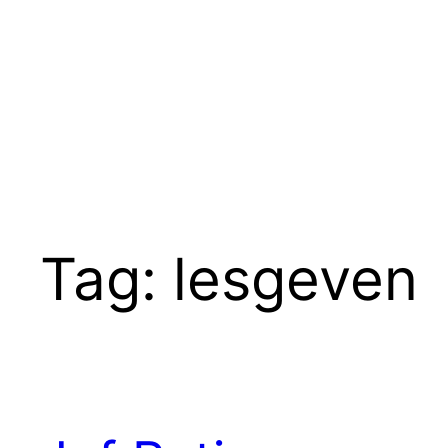
Ga
naar
de
inhoud
Tag:
lesgeven