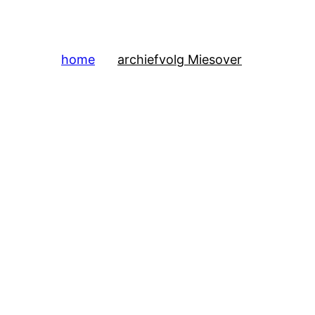
home
archief
volg Mies
over