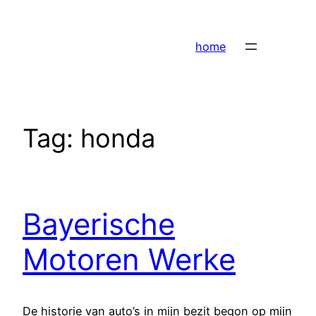
Ga
naar
home
de
inhoud
Tag:
honda
Bayerische
Motoren Werke
De historie van auto’s in mijn bezit begon op mijn