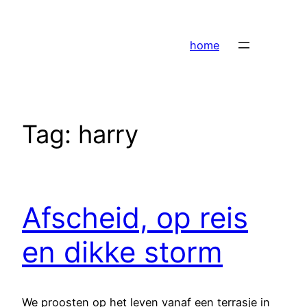
Ga
naar
home
de
inhoud
Tag:
harry
Afscheid, op reis
en dikke storm
We proosten op het leven vanaf een terrasje in