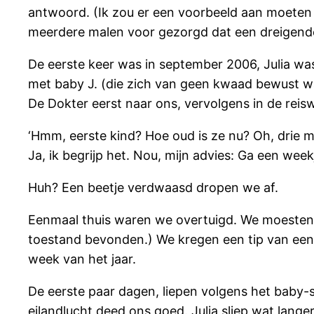
antwoord. (Ik zou er een voorbeeld aan moeten 
meerdere malen voor gezorgd dat een dreigende
De eerste keer was in september 2006, Julia w
met baby J. (die zich van geen kwaad bewust w
De Dokter eerst naar ons, vervolgens in de reis
‘Hmm, eerste kind? Hoe oud is ze nu? Oh, drie ma
Ja, ik begrijp het. Nou, mijn advies: Ga een weekj
Huh? Een beetje verdwaasd dropen we af.
Eenmaal thuis waren we overtuigd. We moesten 
toestand bevonden.) We kregen een tip van een
week van het jaar.
De eerste paar dagen, liepen volgens het baby-s
eilandlucht deed ons goed. Julia sliep wat lange