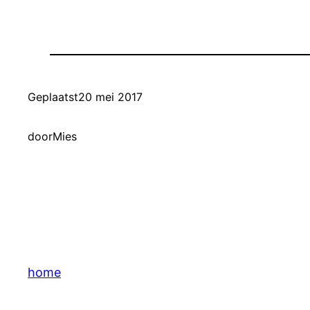
Geplaatst
20 mei 2017
door
Mies
home