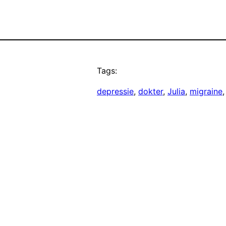
Tags:
depressie
, 
dokter
, 
Julia
, 
migraine
,