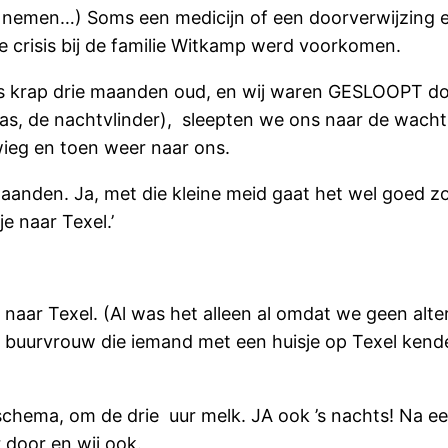
nemen…) Soms een medicijn of een doorverwijzing en 
 crisis bij de familie Witkamp werd voorkomen.
as krap drie maanden oud, en wij waren GESLOOPT do
as, de nachtvlinder), sleepten we ons naar de wach
wieg en toen weer naar ons.
anden. Ja, met die kleine meid gaat het wel goed zo 
e naar Texel.’
naar Texel. (Al was het alleen al omdat we geen alt
 buurvrouw die iemand met een huisje op Texel kende
chema, om de drie uur melk. JA ook ’s nachts! Na ee
r door en wij ook.