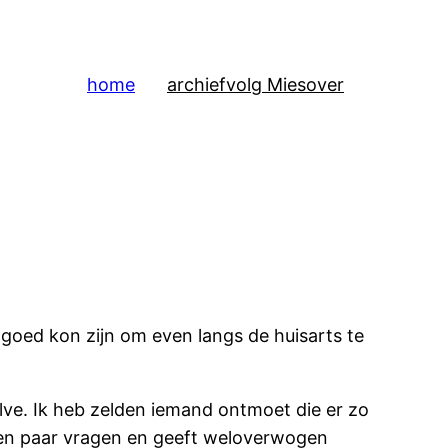
home
archief
volg Mies
over
 goed kon zijn om even langs de huisarts te
elve. Ik heb zelden iemand ontmoet die er zo
lt een paar vragen en geeft weloverwogen