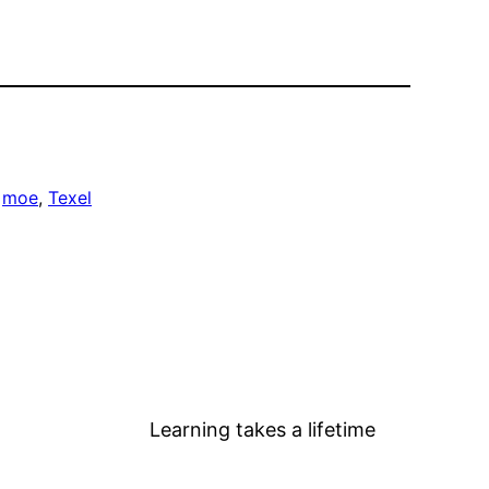
 
moe
, 
Texel
Learning takes a lifetime