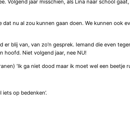
ee. Volgend jaar misschien, als Lina naar school gaat
 je dat nu al zou kunnen gaan doen. We kunnen ook e
d er blij van, van zo’n gesprek. Iemand die even tege
jn hoofd. Niet volgend jaar, nee NU!
 tranen) ‘Ik ga niet dood maar ik moet wel een beetje r
el iets op bedenken’.