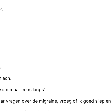
r:
e.
mlach.
ik kom maar eens langs’
 vragen over de migraine, vroeg of ik goed sliep en o